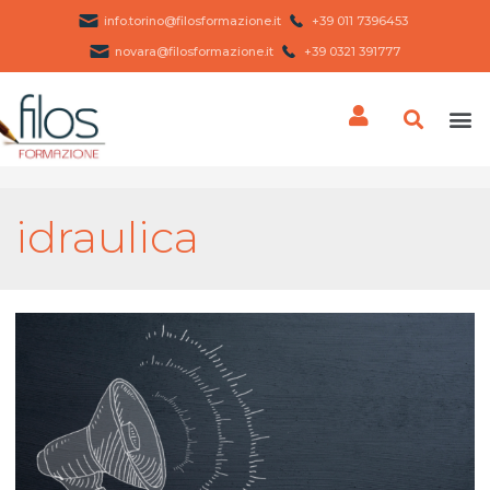
info.torino@filosformazione.it
+39 011 7396453 ​
novara@filosformazione.it
+39 0321 391777
idraulica