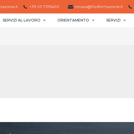
mazione.it
+39 011 7396453 ​
novara@filosformazione.it
SERVIZI AL LAVORO
ORIENTAMENTO
SERVIZI