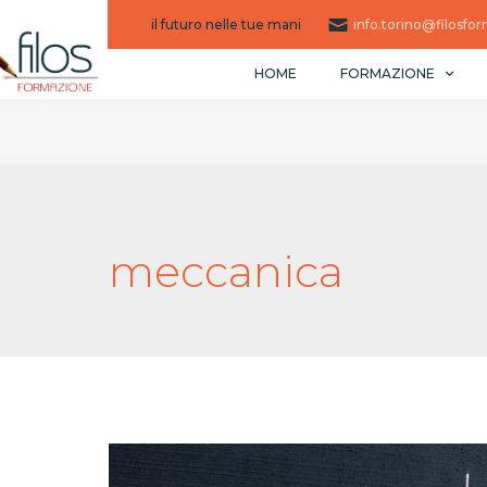
il futuro nelle tue mani
info.torino@filosfor
HOME
FORMAZIONE
meccanica