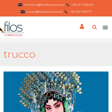
info.torino@filosformazione.it
+39 011 7396453 ​
novara@filosformazione.it
+39 0321 391777
trucco