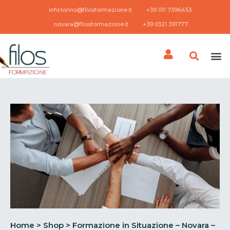
info.torino@filosformazione.it
+39 011 7396453 ​
novara@filosformazione.it
+39 0321 391777
Home
>
Shop
>
Formazione in Situazione – Novara –