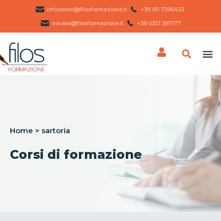
info.torino@filosformazione.it
+39 011 7396453 ​
novara@filosformazione.it
+39 0321 391777
Home
>
sartoria
Corsi di formazione