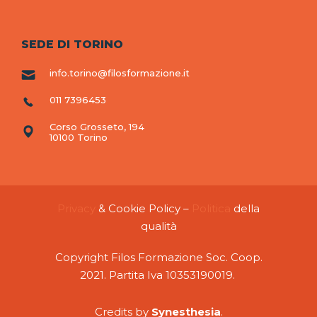
SEDE DI TORINO
info.torino@filosformazione.it
011 7396453
Corso Grosseto, 194
10100 Torino
Privacy
& Cookie Policy –
Politica
della
qualità
Copyright Filos Formazione Soc. Coop.
2021. Partita Iva 10353190019.
C
redits by
Synesthesia
.