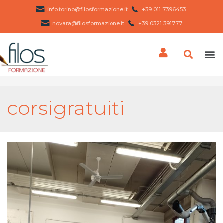
info.torino@filosformazione.it
+39 011 7396453 ​
novara@filosformazione.it
+39 0321 391777
corsigratuiti