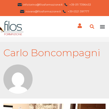
info.torino@filosformazione.it
+39 011 7396453 ​
novara@filosformazione.it
+39 0321 391777
Carlo Boncompagni