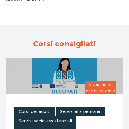
Corsi consigliati
A voucher di
partecipazione
,
,
Corsi per adulti
Servizi alla persona
,
Servizi socio-assistenziali