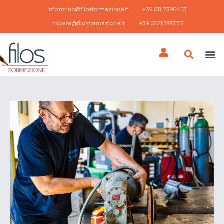
info.torino@filosformazione.it
+39 011 7396453 ​
novara@filosformazione.it
+39 0321 391777