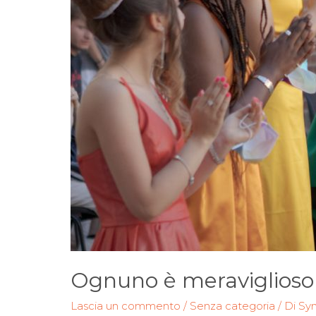
Ognuno è meraviglioso
Lascia un commento
/
Senza categoria
/ Di
Syn