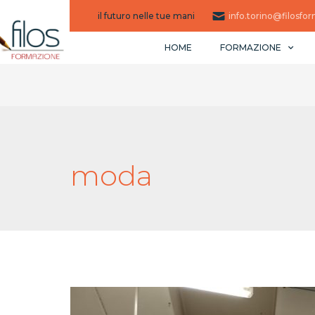
il futuro nelle tue mani
info.torino@filosfor
HOME
FORMAZIONE
moda