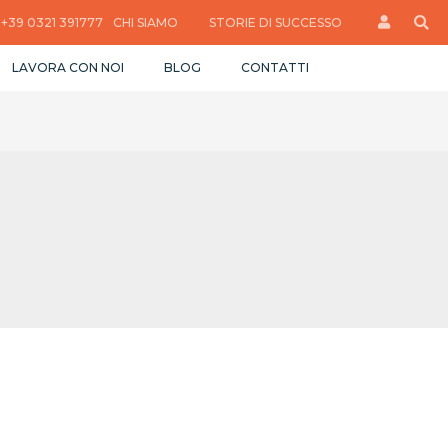
+39 0321 391777
CHI SIAMO
STORIE DI SUCCESSO
LAVORA CON NOI
BLOG
CONTATTI