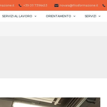
mazione.it
+39 011 7396453 ​
novara@filosformazione.it
SERVIZI AL LAVORO
ORIENTAMENTO
SERVIZI