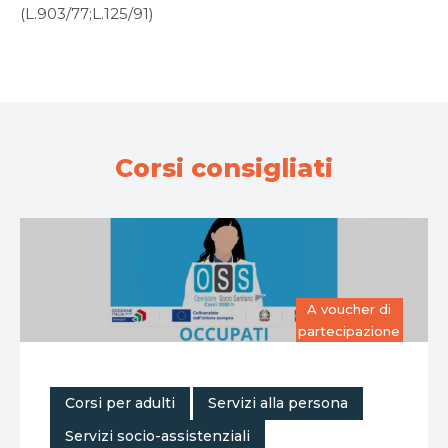
(L.903/77;L.125/91)
Corsi consigliati
A voucher di
partecipazione
,
,
Corsi per adulti
Servizi alla persona
,
Servizi socio-assistenziali