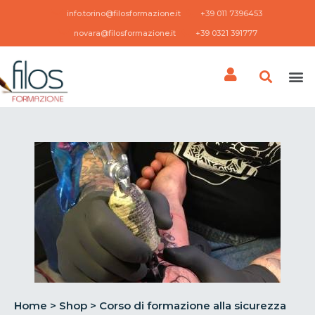
info.torino@filosformazione.it
+39 011 7396453 ​
novara@filosformazione.it
+39 0321 391777
Home
>
Shop
>
Corso di formazione alla sicurezza