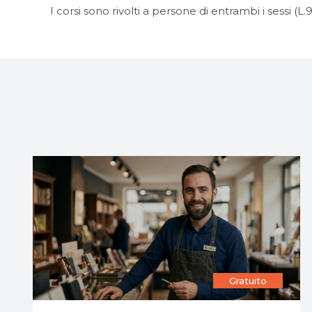
I corsi sono rivolti a persone di entrambi i sessi (L.
A voucher di
partecipazione
,
,
Corsi per adulti
Servizi alla persona
,
Servizi socio-assistenziali