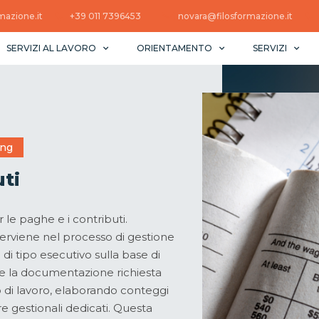
mazione.it
+39 011 7396453 ​
novara@filosformazione.it
SERVIZI AL LAVORO
ORIENTAMENTO
SERVIZI
ing
ti
r le paghe e i contributi.
terviene nel processo di gestione
i tipo esecutivo sulla base di
e la documentazione richiesta
o di lavoro, elaborando conteggi
are gestionali dedicati. Questa