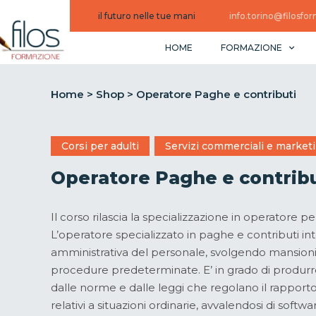
il futuro nelle tue mani
info.torino@filosfor
HOME
FORMAZIONE
Home
>
Shop
>
Operatore Paghe e contributi
Corsi per adulti
,
Servizi commerciali e market
Operatore Paghe e contribu
Il corso rilascia la specializzazione in operatore pe
L’operatore specializzato in paghe e contributi in
amministrativa del personale, svolgendo mansioni d
procedure predeterminate. E’ in grado di produrr
dalle norme e dalle leggi che regolano il rapport
relativi a situazioni ordinarie, avvalendosi di softw