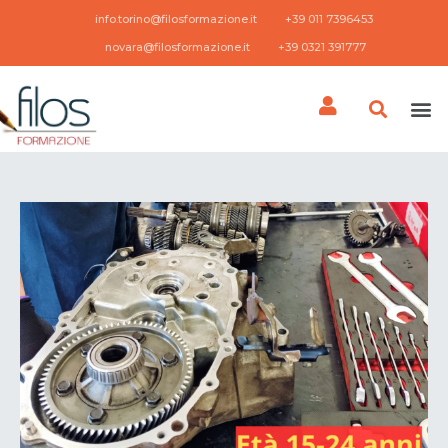
info.torino@filosformazione.it
+39 011 7396453 ​
novara@filosformazione.it
+39 0321 391777