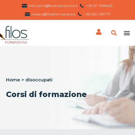
info.torino@filosformazione.it
+39 011 7396453 ​
novara@filosformazione.it
+39 0321 391777
Home
>
disoccupati
Corsi di formazione