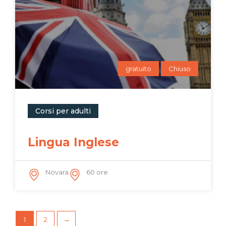
gratuito
Chiuso
Corsi per adulti
Lingua Inglese
Novara
60 ore
1
2
→