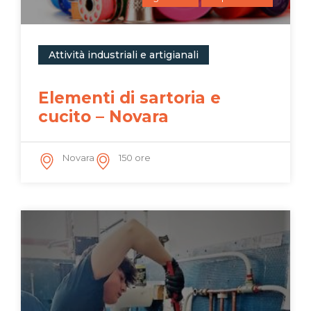
Attività industriali e artigianali
Elementi di sartoria e
cucito – Novara
Novara
150 ore