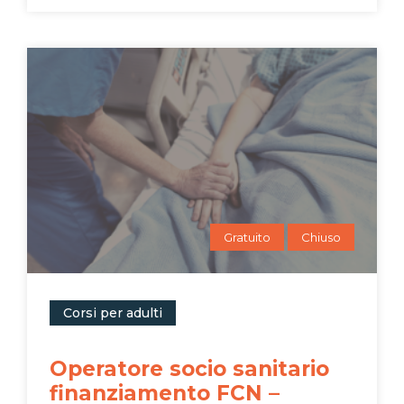
Gratuito
Chiuso
Corsi per adulti
Operatore socio sanitario
finanziamento FCN –