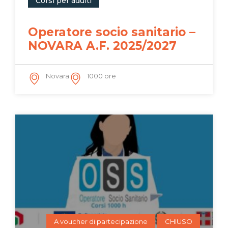
Corsi per adulti
Operatore socio sanitario –
NOVARA A.F. 2025/2027
Novara
1000 ore
A voucher di partecipazione
CHIUSO