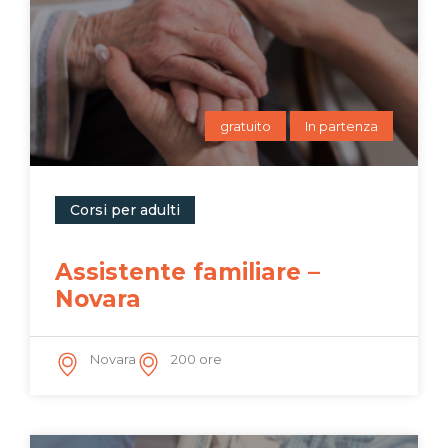
gratuito
In partenza
Corsi per adulti
Assistente familiare –
Novara
Novara
200 ore