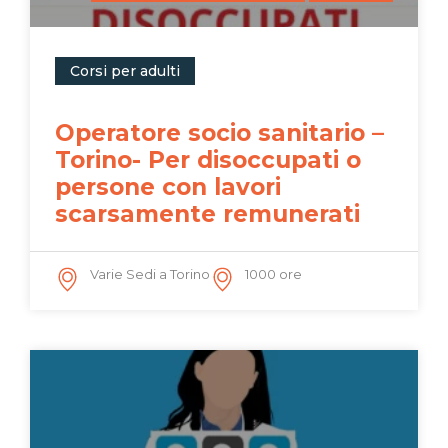
Corsi per adulti
Operatore socio sanitario –
Torino- Per disoccupati o
persone con lavori
scarsamente remunerati
Varie Sedi a Torino
1000 ore