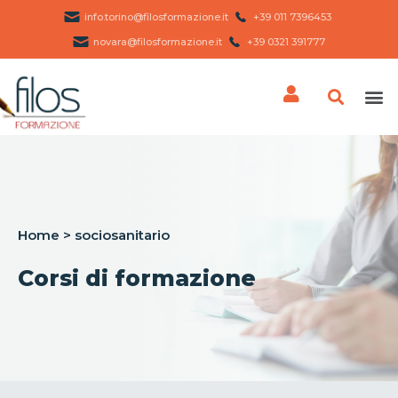
info.torino@filosformazione.it
+39 011 7396453 ​
novara@filosformazione.it
+39 0321 391777
Home
>
sociosanitario
Corsi di formazione