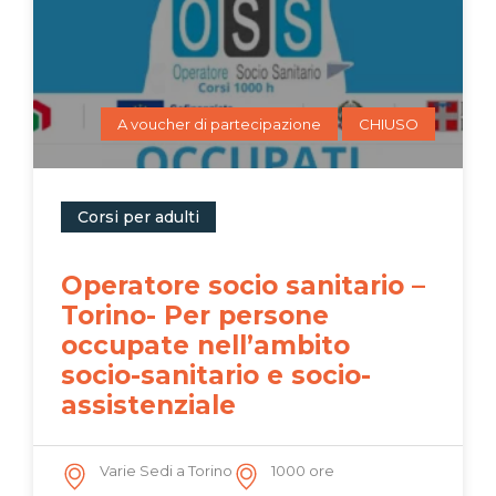
A voucher di partecipazione
CHIUSO
Corsi per adulti
Operatore socio sanitario –
Torino- Per persone
occupate nell’ambito
socio-sanitario e socio-
assistenziale
Varie Sedi a Torino
1000 ore