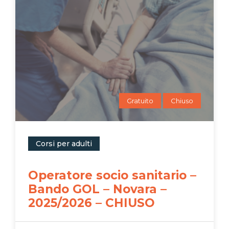
Gratuito
Chiuso
Corsi per adulti
Operatore socio sanitario –
Bando GOL – Novara –
2025/2026 – CHIUSO